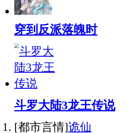
穿到反派落魄时
斗罗大陆3龙王传说
[都市言情]
诡仙