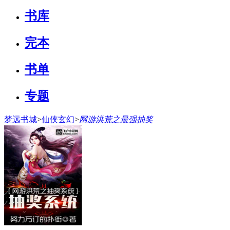
书库
完本
书单
专题
梦远书城
>
仙侠玄幻
>
网游洪荒之最强抽奖