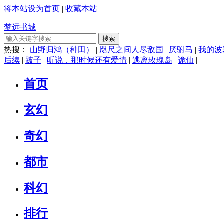
将本站设为首页
|
收藏本站
梦远书城
搜索
热搜：
山野归鸿（种田）
|
咫尺之间人尽敌国
|
厌驸马
|
我的波
后续
|
跛子
|
听说，那时候还有爱情
|
逃离玫瑰岛
|
诡仙
|
首页
玄幻
奇幻
都市
科幻
排行