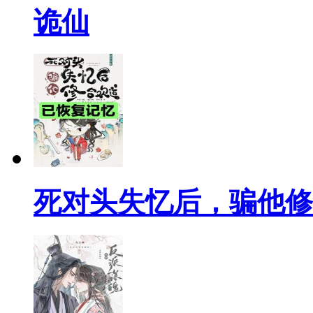
诡仙
死对头失忆后，骗他修