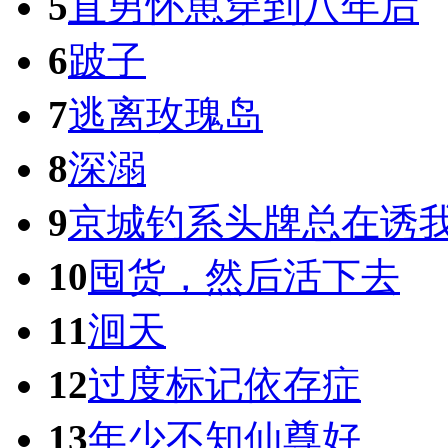
5
直男怀崽穿到八年后
6
跛子
7
逃离玫瑰岛
8
深溺
9
京城钓系头牌总在诱
10
囤货，然后活下去
11
洄天
12
过度标记依存症
13
年少不知仙尊好