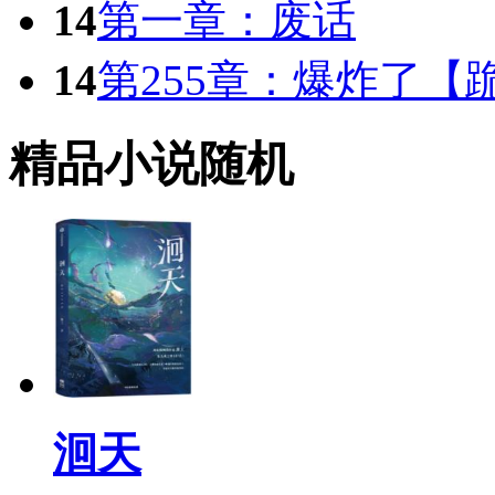
14
第一章：废话
14
第255章：爆炸了【
精品小说随机
洄天