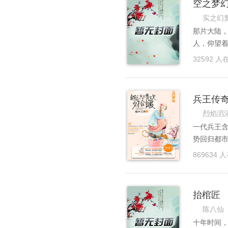
空之梦
实之幻
那片大陆
人，仰望
浮空大陆
32592 人
多年前开
呢。那场
间看起来
兵王传
生什么事
烈焰滔
系呢。在
一代兵王
的她。我们
势回归都
艺术，不
869634 
都市，书写
抬棺匠
陈八仙
十年时间