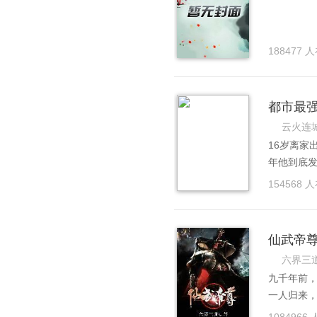
188477 
都市最
云火连
16岁离家
年他到底
个普通的
154568 
他一些不
形形色色
的人，为
仙武帝
高贵的头
六界三
九千年前
一人归来
徒叶辰，