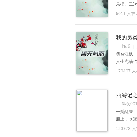
悬棺、二
情，到最
5011 人在
人，请不
人，也有
我的另
饰戒
|
我名江枫
人生充满传
虚，因为我
179407 
往的经历让
只有死路一
校园的时
西游记
知了人性的
墨夜00
离开就离
一觉醒来
我只相信自
船上，水寇
后，泼辣
绑定中，
倩，买醉
133972 
时候可以超
长岚监，