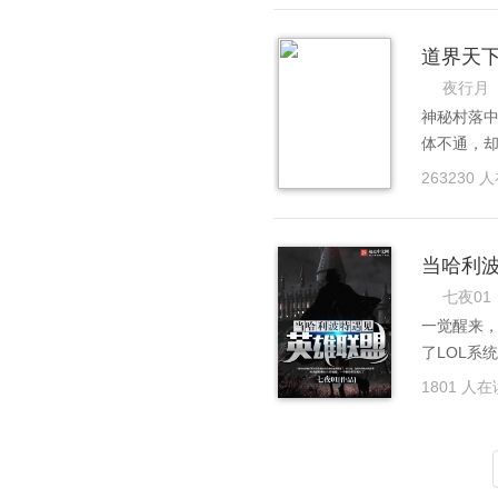
公……
感受到人间
然，这一切
道界天
成为能够
夜行月
管教，好青
神秘村落
管教队长
体不通，
的监狱长
的修道之
263230 
脚下！ 人
只是垫脚石
涯！
当哈利
七夜01
一觉醒来
了LOL系
来自霍格
1801 人在
鬼，这是哈
个新的世