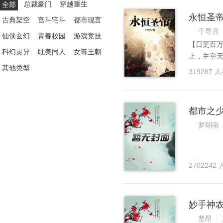
总裁豪门
穿越重生
全部
永恒圣
古典架空
宫斗宅斗
都市现言
千寻月
仙侠玄幻
青春校园
游戏竞技
【日更百
科幻灵异
耽美同人
女尊王朝
上，主宰
其他类型
莫不俯首
319287 
座，角逐
怕的大劫
欲要成为
都市之
天之路！
梦朝南
2702242
妙手神
楚昂
|