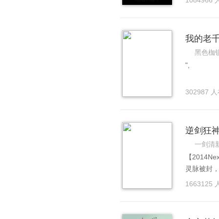
1084966
火，再踏
是一个诸
始。
我的老
黑色枷
",
302987 
逆剑狂
一剑清
【2014N
灵脉被封，
功，悟无上
1663125
神惊！ 一