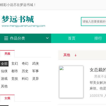
精彩小说尽在梦远书城！
作品分类
首页
排行
男频
其他
玄幻
奇幻
武侠
全部
女总裁
仙侠
都市
历史
军事
黑夜不
游戏
竞技
科幻
灵异
帮美女解
其他
麻烦。他是
龙”老大。
1020378
女频
的办...